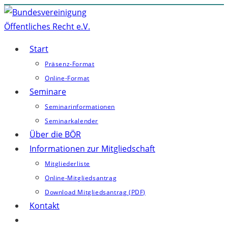
Zum
Inhalt
springen
Start
Präsenz-Format
Online-Format
Seminare
Seminarinformationen
Seminarkalender
Über die BÖR
Informationen zur Mitgliedschaft
Mitgliederliste
Online-Mitgliedsantrag
Download Mitgliedsantrag (PDF)
Kontakt
Website-