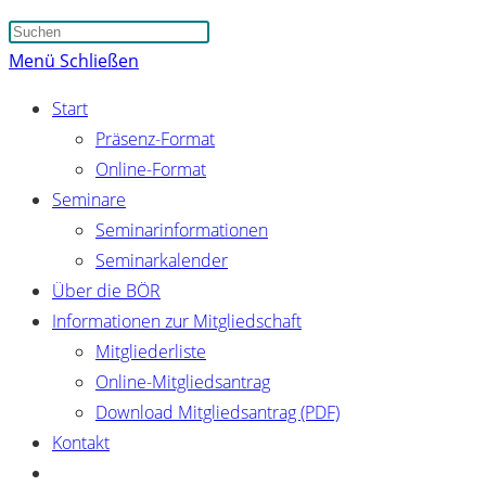
Suche
Press
umschalten
Escape
Menü
Schließen
to
Start
close
Präsenz-Format
the
Online-Format
search
Seminare
panel.
Seminarinformationen
Seminarkalender
Über die BÖR
Informationen zur Mitgliedschaft
Mitgliederliste
Online-Mitgliedsantrag
Download Mitgliedsantrag (PDF)
Kontakt
Website-