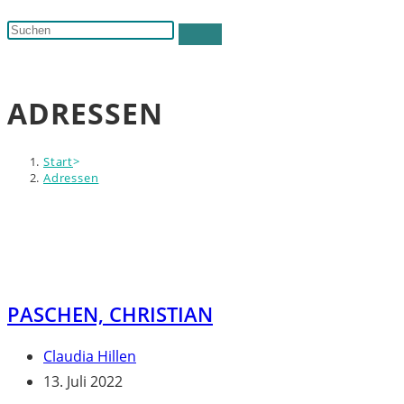
Suche
Diese
umschalten
Website
durchsuchen
ADRESSEN
Start
>
Adressen
PASCHEN, CHRISTIAN
Beitrags-
Claudia Hillen
Autor:
Beitrag
13. Juli 2022