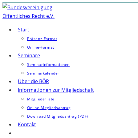
Zum
Inhalt
springen
Start
Präsenz-Format
Online-Format
Seminare
Seminarinformationen
Seminarkalender
Über die BÖR
Informationen zur Mitgliedschaft
Mitgliederliste
Online-Mitgliedsantrag
Download Mitgliedsantrag (PDF)
Kontakt
Website-