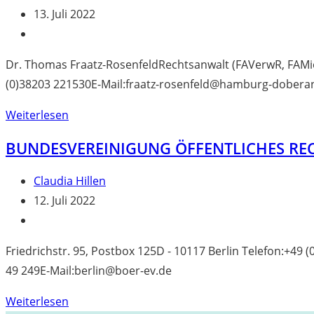
Autor:
Beitrag
13. Juli 2022
veröffentlicht:
Beitrags-
Kategorie:
Dr. Thomas Fraatz-RosenfeldRechtsanwalt (FAVerwR, FAM
(0)38203 221530E-Mail:fraatz-rosenfeld@hamburg-dobera
Fraatz-
Weiterlesen
Rosenfeld,
BUNDESVEREINIGUNG ÖFFENTLICHES REC
Thomas
Beitrags-
Claudia Hillen
Autor:
Beitrag
12. Juli 2022
veröffentlicht:
Beitrags-
Kategorie:
Friedrichstr. 95, Postbox 125D - 10117 Berlin Telefon:+49 
49 249E-Mail:berlin@boer-ev.de
Bundesvereinigung
Weiterlesen