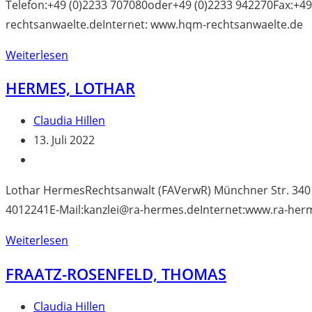
Telefon:+49 (0)2233 707080oder+49 (0)2233 942270Fax:+49
rechtsanwaelte.deInternet: www.hqm-rechtsanwaelte.de
Quack,
Weiterlesen
Anneliese
HERMES, LOTHAR
Beitrags-
Claudia Hillen
Autor:
Beitrag
13. Juli 2022
veröffentlicht:
Beitrags-
Kategorie:
Lothar HermesRechtsanwalt (FAVerwR) Münchner Str. 3401
4012241E-Mail:kanzlei@ra-hermes.deInternet:www.ra-her
Hermes,
Weiterlesen
Lothar
FRAATZ-ROSENFELD, THOMAS
Beitrags-
Claudia Hillen