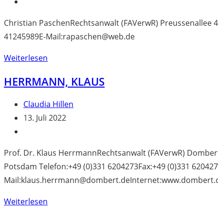
veröffentlicht:
Beitrags-
Kategorie:
Christian PaschenRechtsanwalt (FAVerwR) Preussenallee 4
41245989E-Mail:rapaschen@web.de
Paschen,
Weiterlesen
Christian
HERRMANN, KLAUS
Beitrags-
Claudia Hillen
Autor:
Beitrag
13. Juli 2022
veröffentlicht:
Beitrags-
Kategorie:
Prof. Dr. Klaus HerrmannRechtsanwalt (FAVerwR) Domber
Potsdam Telefon:+49 (0)331 6204273Fax:+49 (0)331 620427
Mail:klaus.herrmann@dombert.deInternet:www.dombert.
Herrmann,
Weiterlesen
Klaus