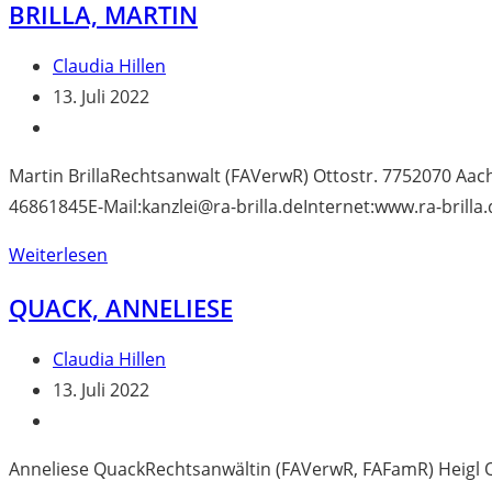
BRILLA, MARTIN
Beitrags-
Claudia Hillen
Autor:
Beitrag
13. Juli 2022
veröffentlicht:
Beitrags-
Kategorie:
Martin BrillaRechtsanwalt (FAVerwR) Ottostr. 7752070 Aac
46861845E-Mail:kanzlei@ra-brilla.deInternet:www.ra-brilla.
Brilla,
Weiterlesen
Martin
QUACK, ANNELIESE
Beitrags-
Claudia Hillen
Autor:
Beitrag
13. Juli 2022
veröffentlicht:
Beitrags-
Kategorie:
Anneliese QuackRechtsanwältin (FAVerwR, FAFamR) Heigl 