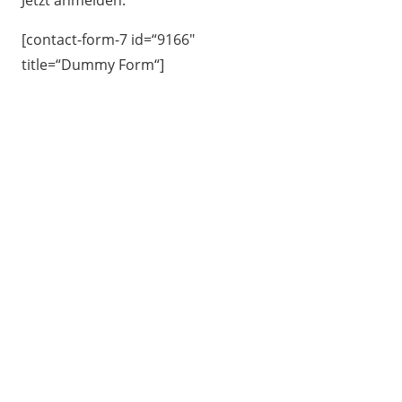
[contact-form-7 id=“9166″
title=“Dummy Form“]