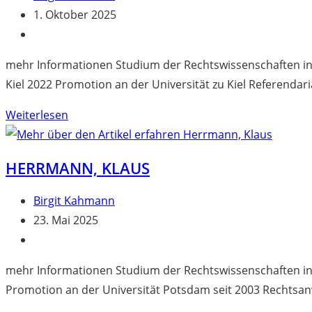
Autor:
Beitrag
1. Oktober 2025
veröffentlicht:
Beitrags-
Kategorie:
mehr Informationen Studium der Rechtswissenschaften in Ki
Kiel 2022 Promotion an der Universität zu Kiel Referendaria
Harding,
Weiterlesen
Nicolas
HERRMANN, KLAUS
Beitrags-
Birgit Kahmann
Autor:
Beitrag
23. Mai 2025
veröffentlicht:
Beitrags-
Kategorie:
mehr Informationen Studium der Rechtswissenschaften in P
Promotion an der Universität Potsdam seit 2003 Rechtsan