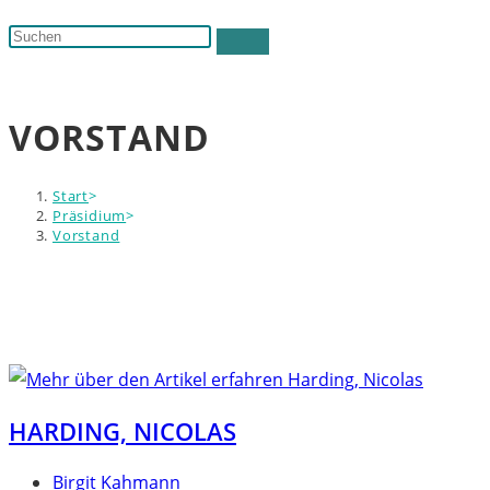
Suche
Diese
umschalten
Website
durchsuchen
VORSTAND
Start
>
Präsidium
>
Vorstand
HARDING, NICOLAS
Beitrags-
Birgit Kahmann