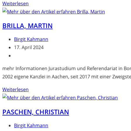
Herrmann,
Weiterlesen
Klaus
BRILLA, MARTIN
Beitrags-
Birgit Kahmann
Autor:
Beitrag
17. April 2024
veröffentlicht:
Beitrags-
Kategorie:
mehr Informationen Jurastudium und Referendariat in Bonn
2002 eigene Kanzlei in Aachen, seit 2017 mit einer Zweigst
Brilla,
Weiterlesen
Martin
PASCHEN, CHRISTIAN
Beitrags-
Birgit Kahmann