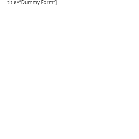
title=“Dummy Form“]