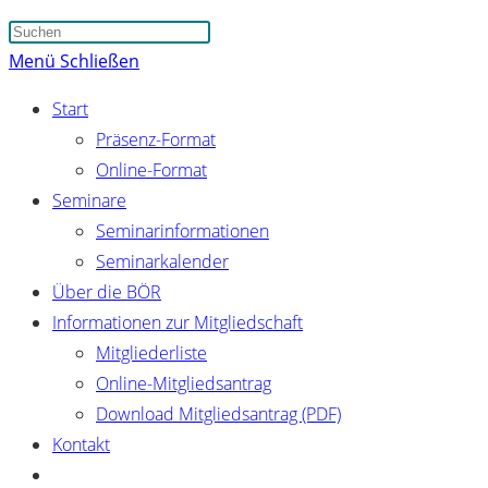
Suche
Press
umschalten
Escape
Menü
Schließen
to
Start
close
Präsenz-Format
the
Online-Format
search
Seminare
panel.
Seminarinformationen
Seminarkalender
Über die BÖR
Informationen zur Mitgliedschaft
Mitgliederliste
Online-Mitgliedsantrag
Download Mitgliedsantrag (PDF)
Kontakt
Website-