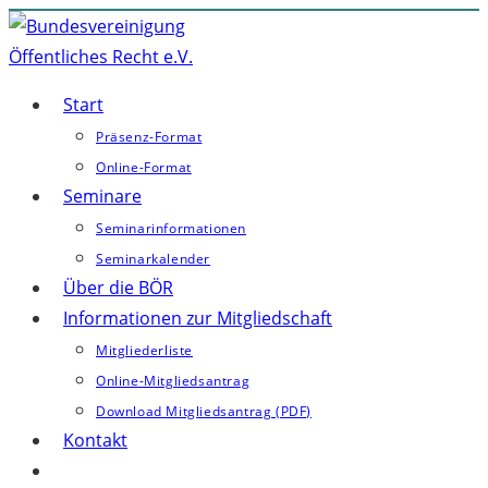
Zum
Inhalt
springen
Start
Präsenz-Format
Online-Format
Seminare
Seminarinformationen
Seminarkalender
Über die BÖR
Informationen zur Mitgliedschaft
Mitgliederliste
Online-Mitgliedsantrag
Download Mitgliedsantrag (PDF)
Kontakt
Website-