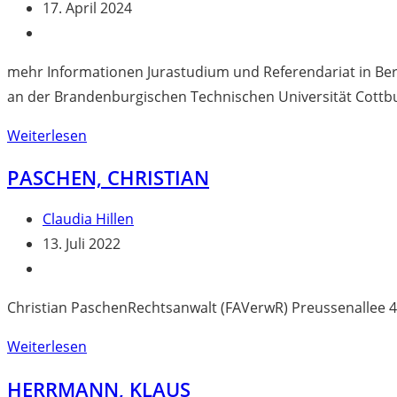
Autor:
Beitrag
17. April 2024
veröffentlicht:
Beitrags-
Kategorie:
mehr Informationen Jurastudium und Referendariat in Berl
an der Brandenburgischen Technischen Universität Cottbu
Paschen,
Weiterlesen
Christian
PASCHEN, CHRISTIAN
Beitrags-
Claudia Hillen
Autor:
Beitrag
13. Juli 2022
veröffentlicht:
Beitrags-
Kategorie:
Christian PaschenRechtsanwalt (FAVerwR) Preussenallee 
Paschen,
Weiterlesen
Christian
HERRMANN, KLAUS