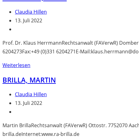
Beitrags-
Claudia Hillen
Autor:
Beitrag
13. Juli 2022
veröffentlicht:
Beitrags-
Kategorie:
Prof. Dr. Klaus HerrmannRechtsanwalt (FAVerwR) Domber
6204273Fax:+49 (0)331 6204271E-Mail:klaus.herrmann@d
Herrmann,
Weiterlesen
Klaus
BRILLA, MARTIN
Beitrags-
Claudia Hillen
Autor:
Beitrag
13. Juli 2022
veröffentlicht:
Beitrags-
Kategorie:
Martin BrillaRechtsanwalt (FAVerwR) Ottostr. 7752070 Aac
brilla.deInternet:www.ra-brilla.de