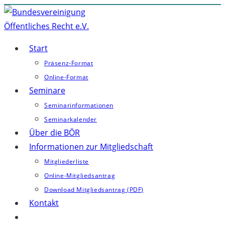
Zum
Inhalt
springen
Start
Präsenz-Format
Online-Format
Seminare
Seminarinformationen
Seminarkalender
Über die BÖR
Informationen zur Mitgliedschaft
Mitgliederliste
Online-Mitgliedsantrag
Download Mitgliedsantrag (PDF)
Kontakt
Website-