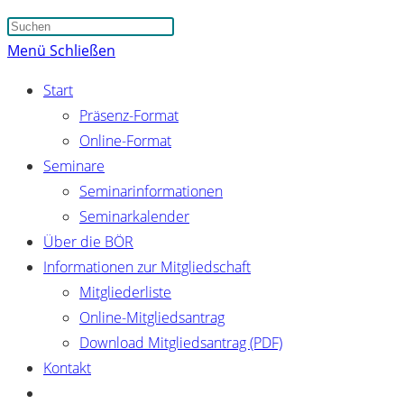
Suche
Press
umschalten
Escape
Menü
Schließen
to
Start
close
Präsenz-Format
the
Online-Format
search
Seminare
panel.
Seminarinformationen
Seminarkalender
Über die BÖR
Informationen zur Mitgliedschaft
Mitgliederliste
Online-Mitgliedsantrag
Download Mitgliedsantrag (PDF)
Kontakt
Website-