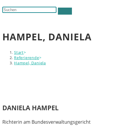
Suche
Diese
umschalten
Website
durchsuchen
HAMPEL, DANIELA
Start
>
Referierende
>
Hampel, Daniela
DANIELA HAMPEL
Richterin am Bundesverwaltungsgericht