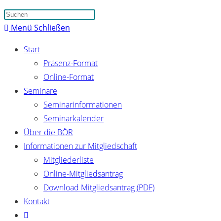
Suche
Press
umschalten
Escape
Menü
Schließen
to
Start
close
Präsenz-Format
the
Online-Format
search
Seminare
panel.
Seminarinformationen
Seminarkalender
Über die BÖR
Informationen zur Mitgliedschaft
Mitgliederliste
Online-Mitgliedsantrag
Download Mitgliedsantrag (PDF)
Kontakt
Website-