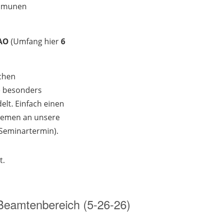
ommunen
für Richter,
Prüfungsvorsitzen
de im 2.
FAO
(Umfang hier
6
Juristischen
Staatsexamen,
chen
Einigungsstellenvo
e besonders
rsitzende und
lt. Einfach einen
langjährige
Themen an unsere
Referentin in
 Seminartermin).
beamtenrechtliche
n Seminaren..
t.
Sie referiert auch
für die BÖR zu
beamtenrechtliche
n Themen.