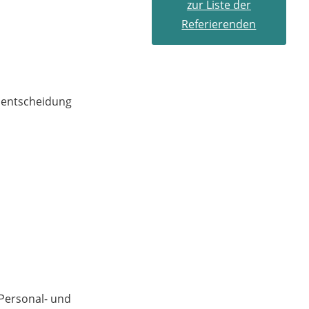
zur Liste der
seit 2017
Referierenden
Vorsitzende
Richterin des für
das Dienstrecht
zuständigen 6.
lentscheidung
Senats des
Oberverwaltungsg
erichts für das
Land Nordrhein-
Westfalen, ferner
Vorsitzende des 1.
Senats des
Landesberufsgeric
hts für Heilberufe,
Mitglied des
 Personal- und
Dienstgerichtshofs