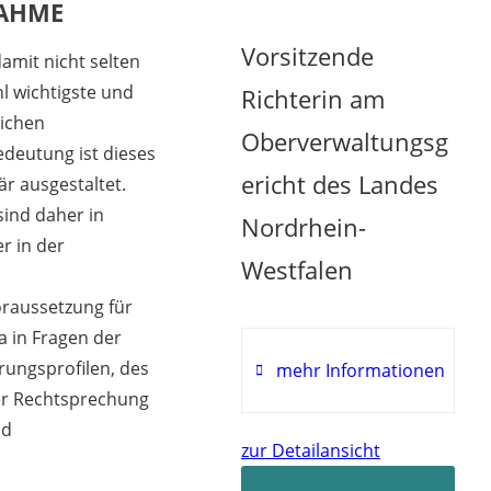
NAHME
Vorsitzende
mit nicht selten
l wichtigste und
Richterin am
lichen
Oberverwaltungsg
deutung ist dieses
ericht des Landes
r ausgestaltet.
ind daher in
Nordrhein-
r in der
Westfalen
oraussetzung für
a in Fragen der
rungsprofilen, des
mehr Informationen
er Rechtsprechung
nd
zur Detailansicht
Frau
Anke
Schulte-Trux
ist