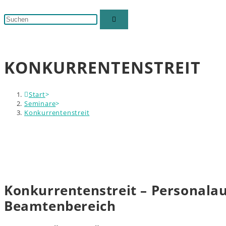
Suche
Diese
umschalten
Website
durchsuchen
KONKURRENTENSTREIT
Start
>
Seminare
>
Konkurrentenstreit
Konkurrentenstreit – Personala
Beamtenbereich