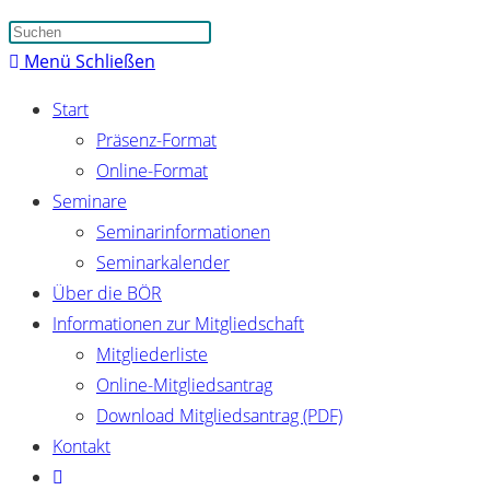
Suche
Press
umschalten
Escape
Menü
Schließen
to
Start
close
Präsenz-Format
the
Online-Format
search
Seminare
panel.
Seminarinformationen
Seminarkalender
Über die BÖR
Informationen zur Mitgliedschaft
Mitgliederliste
Online-Mitgliedsantrag
Download Mitgliedsantrag (PDF)
Kontakt
Website-