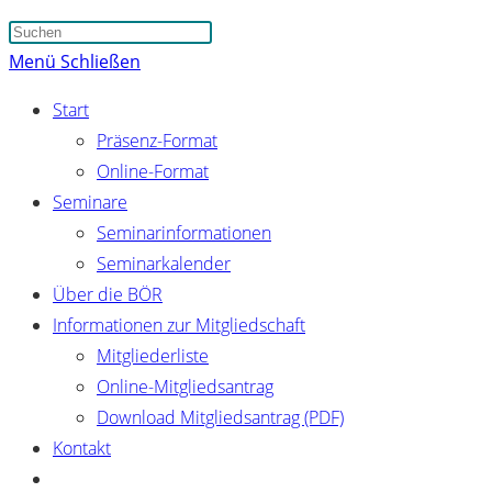
Suche
Press
umschalten
Escape
Menü
Schließen
to
Start
close
Präsenz-Format
the
Online-Format
search
Seminare
panel.
Seminarinformationen
Seminarkalender
Über die BÖR
Informationen zur Mitgliedschaft
Mitgliederliste
Online-Mitgliedsantrag
Download Mitgliedsantrag (PDF)
Kontakt
Website-