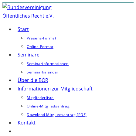
Zum
Inhalt
springen
Start
Präsenz-Format
Online-Format
Seminare
Seminarinformationen
Seminarkalender
Über die BÖR
Informationen zur Mitgliedschaft
Mitgliederliste
Online-Mitgliedsantrag
Download Mitgliedsantrag (PDF)
Kontakt
Website-